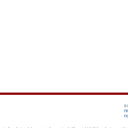
О
П
П