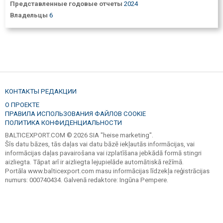
Представленные годовые отчеты
2024
Владельцы
6
КОНТАКТЫ РЕДАКЦИИ
О ПРОЕКТЕ
ПРАВИЛА ИСПОЛЬЗОВАНИЯ ФАЙЛОВ COOKIE
ПОЛИТИКА КОНФИДЕНЦИАЛЬНОСТИ
BALTICEXPORT.COM © 2026 SIA "heise marketing".
Šīs datu bāzes, tās daļas vai datu bāzē iekļautās informācijas, vai
informācijas daļas pavairošana vai izplatīšana jebkādā formā stingri
aizliegta. Tāpat arī ir aizliegta lejupielāde automātiskā režīmā.
Portāla www.balticexport.com masu informācijas līdzekļa reģistrācijas
numurs: 000740434. Galvenā redaktore: Ingūna Pempere.