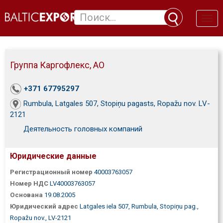
Toggl
naviga
Группа Каргофлекс, АО
+371 67795297
Rumbula, Latgales 507, Stopiņu pagasts, Ropažu nov. LV-
2121
Деятельность головных компаний
Юридические данные
Регистрационный номер
40003763057
Номер НДС
LV40003763057
Основана
19.08.2005
Юридический адрес
Latgales iela 507, Rumbula, Stopiņu pag.,
Ropažu nov., LV-2121