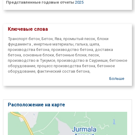
Представленные годовые отчеты
2025
Ключевые слова
Транспорт-бетон, Бетон, Ява, промытый песок, блоки
фундамента
, инертные материалы, галька, щепа,
производства бетона, производство бетона, доставка
бетона, основные блоки, бетонные блоки, песок,
производство в Тукумсе, производство в Сауриеши, бетонное
оборудование, процесс производства бетона, бетонное
оборудование, фактический состав бетона,
сертифицированный цемент, доставка бетона в Риге,
Больше
доставка бетона в Видземе, доставка бетона в Курземе,
доставка бетона в Земгале, края дорог, бордюры тротуаров,
бордюры для тротуаров, бордюры.
Расположение на карте