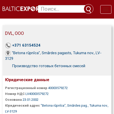
Toggl
naviga
DVL, ООО
+371 63154524
"Betona rūpnīca", Smārdes pagasts, Tukuma nov., LV-
3129
Производство готовых бетонных смесей
Юридические данные
Регистрационный номер
40003579272
Номер НДС
LV40003579272
Основана
23.01.2002
Юридический адрес
"Betona rūpnīca", Smārdes pag., Tukuma nov.,
LV-3129