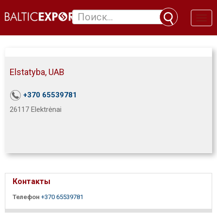
Toggl
naviga
Elstatyba, UAB
+370 65539781
26117 Elektrėnai
Контакты
Телефон
+370 65539781