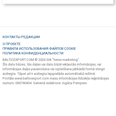
КОНТАКТЫ РЕДАКЦИИ
О ПРОЕКТЕ
ПРАВИЛА ИСПОЛЬЗОВАНИЯ ФАЙЛОВ COOKIE
ПОЛИТИКА КОНФИДЕНЦИАЛЬНОСТИ
BALTICEXPORT.COM © 2026 SIA "heise marketing".
Šīs datu bāzes, tās daļas vai datu bāzē iekļautās informācijas, vai
informācijas daļas pavairošana vai izplatīšana jebkādā formā stingri
aizliegta. Tāpat arī ir aizliegta lejupielāde automātiskā režīmā.
Portāla www.balticexport.com masu informācijas līdzekļa reģistrācijas
numurs: 000740434. Galvenā redaktore: Ingūna Pempere.