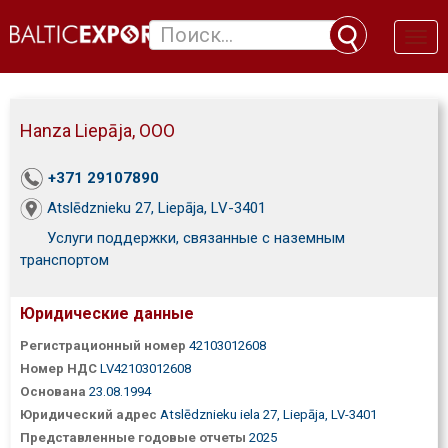
Toggl
naviga
Hanza Liepāja, ООО
+371 29107890
Atslēdznieku 27, Liepāja, LV-3401
Услуги поддержки, связанные с наземным
транспортом
Юридические данные
Регистрационный номер
42103012608
Номер НДС
LV42103012608
Основана
23.08.1994
Юридический адрес
Atslēdznieku iela 27, Liepāja, LV-3401
Представленные годовые отчеты
2025