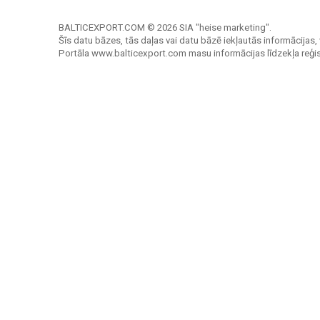
BALTICEXPORT.COM © 2026 SIA "heise marketing".
Šīs datu bāzes, tās daļas vai datu bāzē iekļautās informācijas, 
Portāla www.balticexport.com masu informācijas līdzekļa reģi