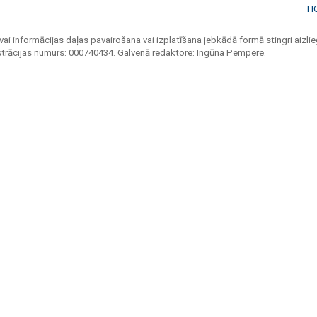
П
vai informācijas daļas pavairošana vai izplatīšana jebkādā formā stingri aizlieg
strācijas numurs: 000740434. Galvenā redaktore: Ingūna Pempere.