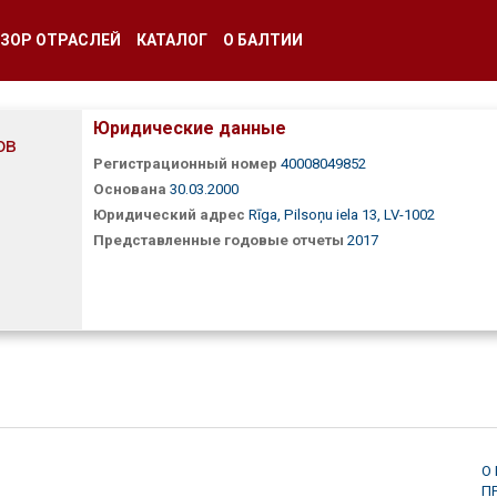
ЗОР ОТРАСЛЕЙ
КАТАЛОГ
О БАЛТИИ
Юридические данные
ов
Регистрационный номер
40008049852
Основана
30.03.2000
Юридический адрес
Rīga, Pilsoņu iela 13, LV-1002
Представленные годовые отчеты
2017
О
П