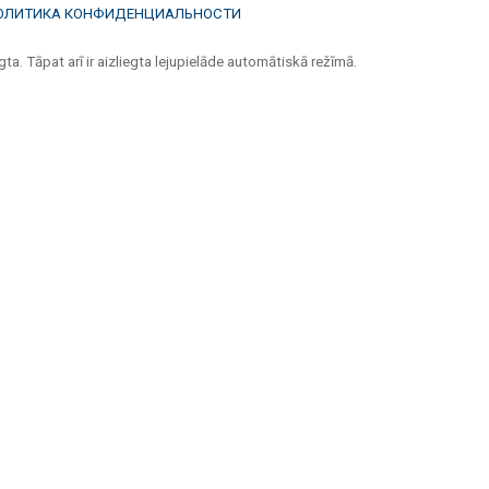
ОЛИТИКА КОНФИДЕНЦИАЛЬНОСТИ
ta. Tāpat arī ir aizliegta lejupielāde automātiskā režīmā.