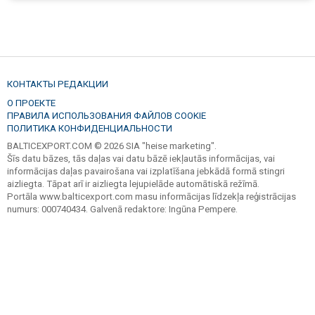
КОНТАКТЫ РЕДАКЦИИ
О ПРОЕКТЕ
ПРАВИЛА ИСПОЛЬЗОВАНИЯ ФАЙЛОВ COOKIE
ПОЛИТИКА КОНФИДЕНЦИАЛЬНОСТИ
BALTICEXPORT.COM © 2026 SIA "heise marketing".
Šīs datu bāzes, tās daļas vai datu bāzē iekļautās informācijas, vai
informācijas daļas pavairošana vai izplatīšana jebkādā formā stingri
aizliegta. Tāpat arī ir aizliegta lejupielāde automātiskā režīmā.
Portāla www.balticexport.com masu informācijas līdzekļa reģistrācijas
numurs: 000740434. Galvenā redaktore: Ingūna Pempere.