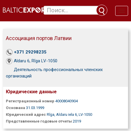
Toggl
naviga
Ассоциация портов Латвии
+371 29298235
Aldaru 6, Rīga LV-1050
Деятельность профессиональных членских
организаций
Юридические данные
Регистрационный номер
40008040904
Основана
31.03.1999
Юридический адрес
Rīga, Aldaru iela 6, LV-1050
Представленные годовые отчеты
2019