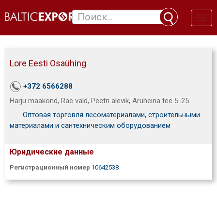
Toggl
naviga
Lore Eesti Osaühing
+372 6566288
Harju maakond, Rae vald, Peetri alevik, Aruheina tee 5-25
Оптовая торговля лесоматериалами, строительными
материалами и сантехническим оборудованием
Юридические данные
Регистрационный номер
10642538