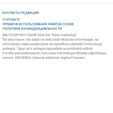
КОНТАКТЫ РЕДАКЦИИ
О ПРОЕКТЕ
ПРАВИЛА ИСПОЛЬЗОВАНИЯ ФАЙЛОВ COOKIE
ПОЛИТИКА КОНФИДЕНЦИАЛЬНОСТИ
BALTICEXPORT.COM © 2026 SIA "heise marketing".
Šīs datu bāzes, tās daļas vai datu bāzē iekļautās informācijas, vai
informācijas daļas pavairošana vai izplatīšana jebkādā formā stingri
aizliegta. Tāpat arī ir aizliegta lejupielāde automātiskā režīmā.
Portāla www.balticexport.com masu informācijas līdzekļa reģistrācijas
numurs: 000740434. Galvenā redaktore: Ingūna Pempere.