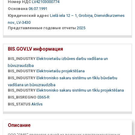
Номер НДС
LV42103000774
Основана
06.07.1991
Юридический адрес
Lielā iela 12 – 1, Grobiņa, Dienvidkurzemes
nov., LV-3430
Представленные годовые отчеты
2025
BIS.GOV.LV информация
BIS_INDUSTRY
Elektroietaišu izbūves darbu vadīšana un
būvuzraudzība
BIS_INDUSTRY
Elektroietaišu projektēšana
BIS_INDUSTRY
Elektronisko sakaru sistēmu un tīklu būvdarbu
vadīšana un būvuzraudzība
BIS_INDUSTRY
Elektronisko sakaru sistēmu un tīklu projektēšana
BIS_BISREGNO
0365-R
BIS_STATUS
Aktīvs
Описание
ООО "OMS" является одной из ведущих электромонтажных