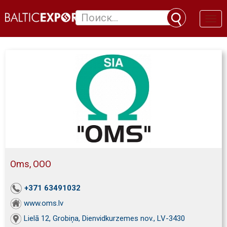
Toggl
naviga
Oms, ООО
+371 63491032
www.oms.lv
Lielā 12, Grobiņa, Dienvidkurzemes nov., LV-3430