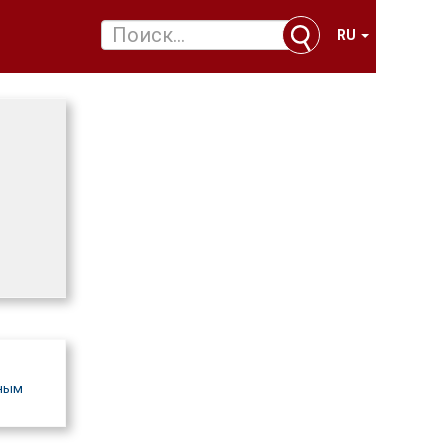
RU
нным