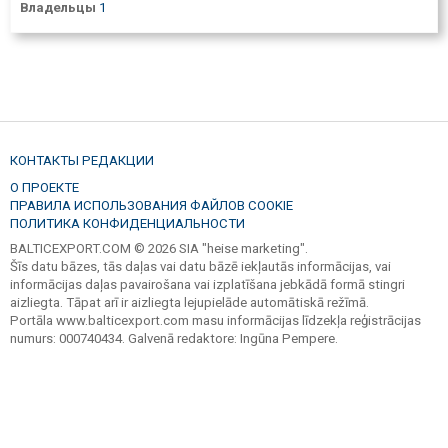
Владельцы
1
КОНТАКТЫ РЕДАКЦИИ
О ПРОЕКТЕ
ПРАВИЛА ИСПОЛЬЗОВАНИЯ ФАЙЛОВ COOKIE
ПОЛИТИКА КОНФИДЕНЦИАЛЬНОСТИ
BALTICEXPORT.COM © 2026 SIA "heise marketing".
Šīs datu bāzes, tās daļas vai datu bāzē iekļautās informācijas, vai
informācijas daļas pavairošana vai izplatīšana jebkādā formā stingri
aizliegta. Tāpat arī ir aizliegta lejupielāde automātiskā režīmā.
Portāla www.balticexport.com masu informācijas līdzekļa reģistrācijas
numurs: 000740434. Galvenā redaktore: Ingūna Pempere.