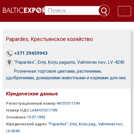
Toggl
naviga
Papardes, Крестьянское хозяйство
+371 29459943
"Papardes", Eriņi, Ķoņu pagasts, Valmieras nov., LV-4240
Розничная торговля цветами, растениями,
удобрениями, домашними животными и кормами для них.
Юридические данные
Регистрационный номер
44101011199
Номер НДС
LV44101011199
Основана
15.07.1993
Юридический адрес
"Papardes", Eriņi, Ķoņu pag., Valmieras nov.,
LV-4240