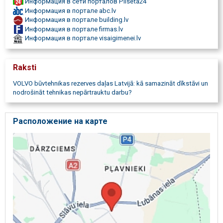
Информация в сети порталов Pilseta24
Информация в портале abc.lv
Информация в портале building.lv
Информация в портале firmas.lv
Информация в портале visaigimenei.lv
Raksti
VOLVO būvtehnikas rezerves daļas Latvijā: kā samazināt dīkstāvi un
nodrošināt tehnikas nepārtrauktu darbu?
Расположение на карте