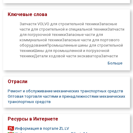
Запасные части ходовой части экскаватора
Запчасти для экскаваторов
Ключевые слова
YANMAR,KOBELCO,KUBOTA,HITACHI,VOLVO,CASE,JCB,HANIX,T
Системы охлаждения, вода, масляные радиаторы и
Запчасти VOLVO для строительной техникиЗапасные
конденсаторы
части для строительной и специальной техникиЗапчасти
Турбокомпрессоры для двигателей строительной,
для погрузочной техникиЗапасные части для
портовой и погрузочной техники
коммунальной техникиЗапасные части для портового
Запчасти для двигателя и трансмиссии
оборудованияПромышленные шины для строительной
Запчасти для двигателей
техникиШины для промышленной и погрузочной
PERKINS,CUMMINS,VOLVO,DEUTZ,MITSUBISHI,TOYOTA,ISUZU
техникиДетали ходовой части экскаватораЗапчасти
Запасные части трансмиссии и мостов
для экскаваторов VOLVOCAT, Запасные части для
Больше
Аксессуары для фронтальных погрузчиков и
KOMATSU и JCBЗапасные части для Bobcat и
экскаваторов
ManitouKOBELCO, Запасные части для HITACHI и
Ковши, вилы, грейферы, ротаторы
KUBOTAЗапчасти для экскаваторов YANMAR и
Оборудование для морских портов
Отрасли
TAKEUCHIЗапчасти для двигателя и трансмиссииPerkins,
Запчасти для двигателей CUMMINS и DEUTZЗапасные
Ремонт и обслуживание механических транспортных средств
части для промышленных двигателей ISUZU и
Оптовая торговля частями и принадлежностями механических
MITSUBISHIЗапасные части трансмиссии и
транспортных средств
мостовЗапасные части для системы охлаждения(
радиаторы, конденсаторы) Турбокомпрессоры для
двигателей строительной и портовой
Ресурсы в Интернете
техникиАксессуары для фронтальных погрузчиков и
экскаваторов( кубки, вилки, грейферы)
Информация в портале ZL.LV