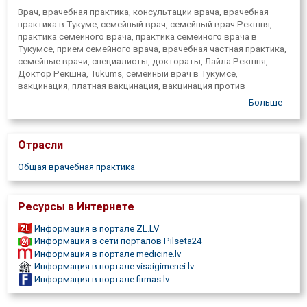
Врач, врачебная практика, консультации врача, врачебная
практика в Тукуме, семейный врач, семейный врач Рекшня,
практика семейного врача, практика семейного врача в
Тукумсе, прием семейного врача, врачебная частная практика,
семейные врачи, специалисты, доктораты, Лайла Рекшня,
Доктор Рекшна, Tukums, семейный врач в Тукумсе,
вакцинация, платная вакцинация, вакцинация против
клещевого энцефалита, вакцинация против гриппа,
Больше
вакцинация против гепатита А, вакцинация против гепатита В,
вакцинация против гепатита А+В, пневмококковая вакцинация,
вакцинация против ротавирусной инфекции.
Отрасли
Общая врачебная практика
Ресурсы в Интернете
Информация в портале ZL.LV
Информация в сети порталов Pilseta24
Информация в портале medicine.lv
Информация в портале visaigimenei.lv
Информация в портале firmas.lv