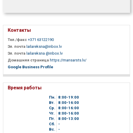
Контакты
Тел./факс
+371 63122190
Эл. почта
lailareksna@inbox.lv
Эл. почта
lailareksna @inbox.lv
Домашняя страница
https://mansarsts.lv/
Google Business Profile
Время работы
Пн.
8
00
-19
00
Вт.
8
00
-16
00
Ср.
8
00
-16
00
Чт.
8
00
-16
00
Пт.
8
00
-13
00
Сб.
-
Вc.
-