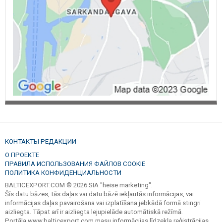
КОНТАКТЫ РЕДАКЦИИ
О ПРОЕКТЕ
ПРАВИЛА ИСПОЛЬЗОВАНИЯ ФАЙЛОВ COOKIE
ПОЛИТИКА КОНФИДЕНЦИАЛЬНОСТИ
BALTICEXPORT.COM © 2026 SIA "heise marketing".
Šīs datu bāzes, tās daļas vai datu bāzē iekļautās informācijas, vai
informācijas daļas pavairošana vai izplatīšana jebkādā formā stingri
aizliegta. Tāpat arī ir aizliegta lejupielāde automātiskā režīmā.
Portāla www.balticexport.com masu informācijas līdzekļa reģistrācijas