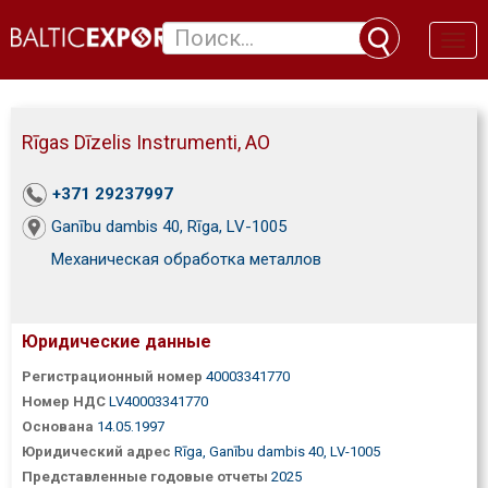
Toggl
naviga
Rīgas Dīzelis Instrumenti, АО
+371 29237997
Ganību dambis 40, Rīga, LV-1005
Механическая обработка металлов
Юридические данные
Регистрационный номер
40003341770
Номер НДС
LV40003341770
Основана
14.05.1997
Юридический адрес
Rīga, Ganību dambis 40, LV-1005
Представленные годовые отчеты
2025