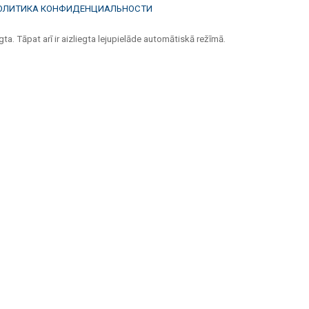
ОЛИТИКА КОНФИДЕНЦИАЛЬНОСТИ
ta. Tāpat arī ir aizliegta lejupielāde automātiskā režīmā.