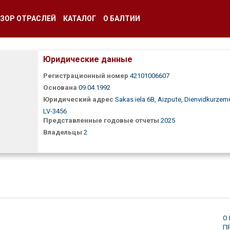
ЗОР ОТРАСЛЕЙ
КАТАЛОГ
О БАЛТИИ
Юридические данные
Регистрационный номер
42101006607
Основана
09.04.1992
Юридический адрес
Sakas iela 6B, Aizpute, Dienvidkurzeme
LV-3456
Представленные годовые отчеты
2025
Владельцы
2
О
П