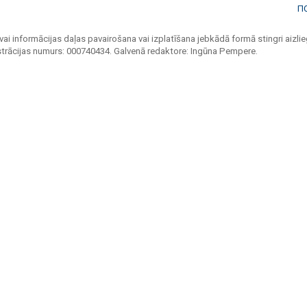
П
vai informācijas daļas pavairošana vai izplatīšana jebkādā formā stingri aizlieg
strācijas numurs: 000740434. Galvenā redaktore: Ingūna Pempere.