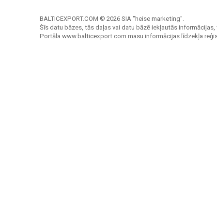
BALTICEXPORT.COM © 2026 SIA "heise marketing".
Šīs datu bāzes, tās daļas vai datu bāzē iekļautās informācijas, 
Portāla www.balticexport.com masu informācijas līdzekļa reģi