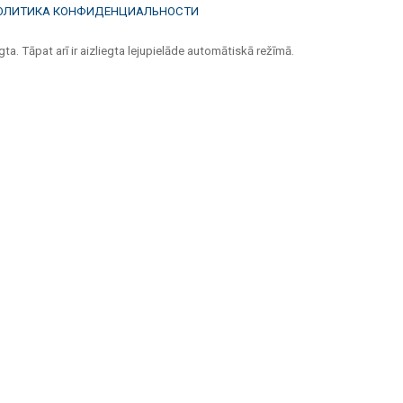
ОЛИТИКА КОНФИДЕНЦИАЛЬНОСТИ
ta. Tāpat arī ir aizliegta lejupielāde automātiskā režīmā.