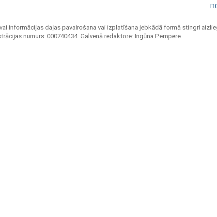
П
vai informācijas daļas pavairošana vai izplatīšana jebkādā formā stingri aizlieg
strācijas numurs: 000740434. Galvenā redaktore: Ingūna Pempere.