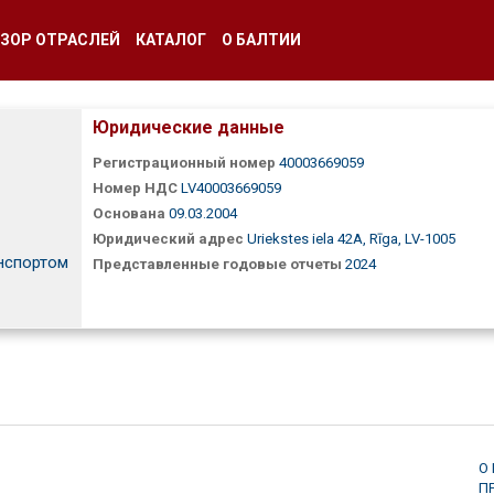
ЗОР ОТРАСЛЕЙ
КАТАЛОГ
О БАЛТИИ
Юридические данные
Регистрационный номер
40003669059
Номер НДС
LV40003669059
Основана
09.03.2004
Юридический адрес
Uriekstes iela 42A, Rīga, LV-1005
нспортом
Представленные годовые отчеты
2024
О
П