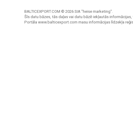
BALTICEXPORT.COM © 2026 SIA "heise marketing".
Šīs datu bāzes, tās daļas vai datu bāzē iekļautās informācijas, 
Portāla www.balticexport.com masu informācijas līdzekļa reģi