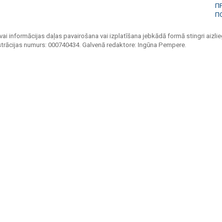
П
П
vai informācijas daļas pavairošana vai izplatīšana jebkādā formā stingri aizlieg
strācijas numurs: 000740434. Galvenā redaktore: Ingūna Pempere.