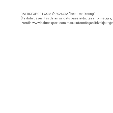
BALTICEXPORT.COM © 2026 SIA "heise marketing".
Šīs datu bāzes, tās daļas vai datu bāzē iekļautās informācijas, 
Portāla www.balticexport.com masu informācijas līdzekļa reģi