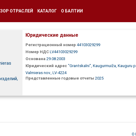
ЗОР ОТРАСЛЕЙ
КАТАЛОГ
О БАЛТИИ
Юридические данные
Регистрационный номер
44103029299
Номер НДС
LV44103029299
Основана
29.08.2003
mieras
Юридический адрес
"Grantskalni", Kaugurmuiža, Kauguru p
Valmieras nov., LV-4224
Представленные годовые отчеты
2025
изделий,
О