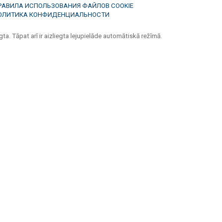
РАВИЛА ИСПОЛЬЗОВАНИЯ ФАЙЛОВ COOKIE
ОЛИТИКА КОНФИДЕНЦИАЛЬНОСТИ
ta. Tāpat arī ir aizliegta lejupielāde automātiskā režīmā.