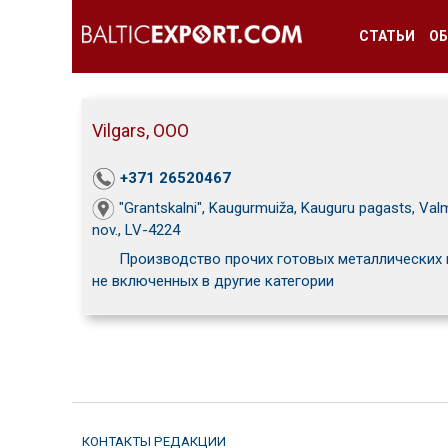
СТАТЬИ
ОБ
Vilgars, ООО
+371 26520467
"Grantskalni", Kaugurmuiža, Kauguru pagasts, Val
nov., LV-4224
Производство прочих готовых металлических 
не включенных в другие категории
КОНТАКТЫ РЕДАКЦИИ