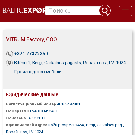
Toggl
naviga
VITRUM Factory, ООО
+371 27322350
Bitēnu 1, Berģi, Garkalnes pagasts, Ropažu nov., LV-1024
Производство мебели
Юридические данные
Регистрационный номер
40103492401
Номер НДС
LV40103492401
Основана
16.12.2011
Юридический адрес
Rožu prospekts 46A, Berģi, Garkalnes pag.,
Ropažu nov., LV-1024