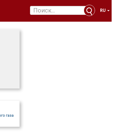
RU
го газа