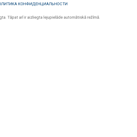
ОЛИТИКА КОНФИДЕНЦИАЛЬНОСТИ
ta. Tāpat arī ir aizliegta lejupielāde automātiskā režīmā.