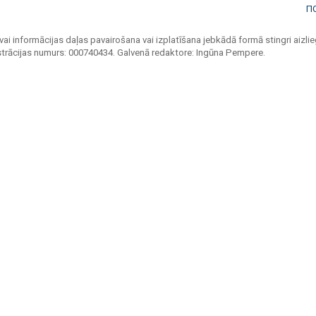
П
vai informācijas daļas pavairošana vai izplatīšana jebkādā formā stingri aizlieg
strācijas numurs: 000740434. Galvenā redaktore: Ingūna Pempere.