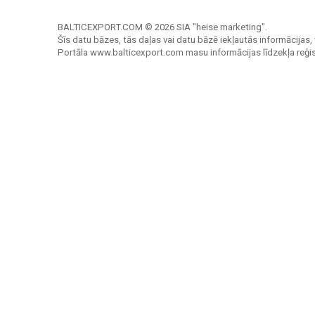
BALTICEXPORT.COM © 2026 SIA "heise marketing".
Šīs datu bāzes, tās daļas vai datu bāzē iekļautās informācijas, 
Portāla www.balticexport.com masu informācijas līdzekļa reģi