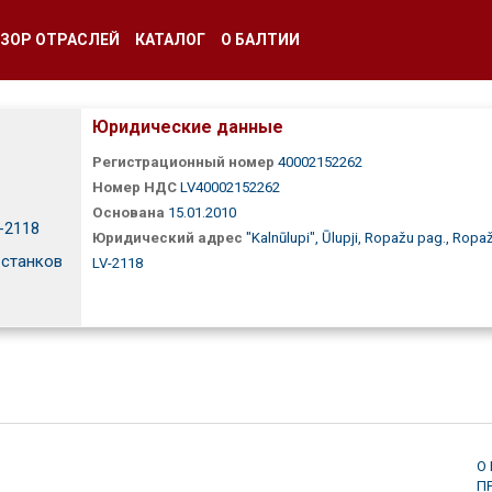
ЗОР ОТРАСЛЕЙ
КАТАЛОГ
О БАЛТИИ
Юридические данные
Регистрационный номер
40002152262
Номер НДС
LV40002152262
Основана
15.01.2010
V-2118
Юридический адрес
"Kalnūlupi", Ūlupji, Ropažu pag., Ropaž
станков
LV-2118
О
П