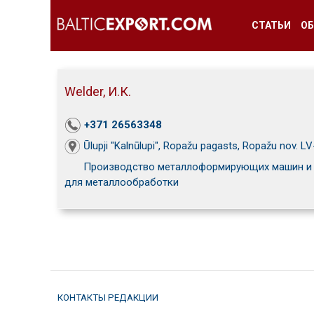
СТАТЬИ
ОБ
Welder, И.К.
+371 26563348
Ūlupji "Kalnūlupi", Ropažu pagasts, Ropažu nov. L
Производство металлоформирующих машин и 
для металлообработки
КОНТАКТЫ РЕДАКЦИИ