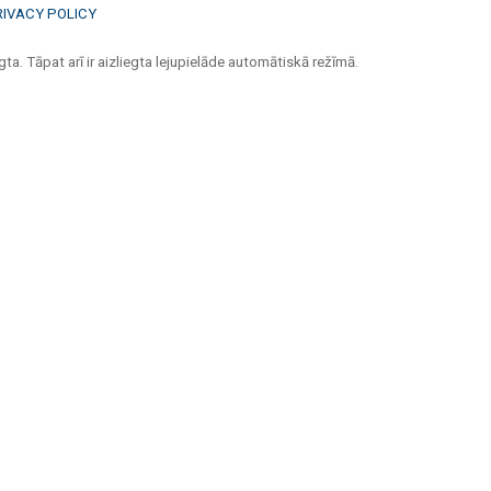
RIVACY POLICY
ta. Tāpat arī ir aizliegta lejupielāde automātiskā režīmā.