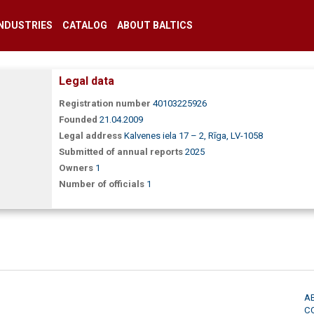
INDUSTRIES
CATALOG
ABOUT BALTICS
Legal data
Registration number
40103225926
Founded
21.04.2009
Legal address
Kalvenes iela 17 – 2, Rīga, LV-1058
Submitted of annual reports
2025
Owners
1
Number of officials
1
A
C