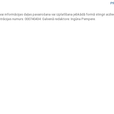
P
vai informācijas daļas pavairošana vai izplatīšana jebkādā formā stingri aizlieg
strācijas numurs: 000740434. Galvenā redaktore: Ingūna Pempere.