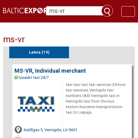
Toggl
naviga
ms-vr
Latvia (19)
MS-VR, Individual merchant
Izsaukt taxi 24/7
taxi taxi taxi taxi services 24-hour
taxi services Ventspils taxi
numbers tAXI Ventspils taxi in
Ventspils taxi from the bus
station Kurzeme transportation
taxi to Liepaja,
Kuldīgas 5, Ventspils, LV-3601