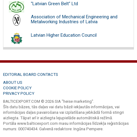
"Latvian Green Belt" Ltd
Association of Mechanical Engineering and
Metalworking Industries of Latvia
Latvian Higher Education Council
EDITORIAL BOARD CONTACTS
ABOUT US
COOKIE POLICY
PRIVACY POLICY
BALTICEXPORT.COM © 2026 SIA "heise marketing".
Šīs datu bāzes, tās daļas vai datu bāzē iekļautās informācijas, vai
informācijas daļas pavairošana vai izplatīšana jebkādā formā stingri
aizliegta. Tāpat arī ir aizliegta lejupielāde automātiskā režīmā.
Portāla www.balticexport.com masu informācijas līdzekļa reģistrācijas
numurs: 000740434. Galvenā redaktore: Ingūna Pempere.