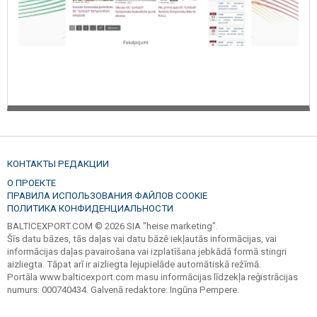
КОНТАКТЫ РЕДАКЦИИ
О ПРОЕКТЕ
ПРАВИЛА ИСПОЛЬЗОВАНИЯ ФАЙЛОВ COOKIE
ПОЛИТИКА КОНФИДЕНЦИАЛЬНОСТИ
BALTICEXPORT.COM © 2026 SIA "heise marketing".
Šīs datu bāzes, tās daļas vai datu bāzē iekļautās informācijas, vai
informācijas daļas pavairošana vai izplatīšana jebkādā formā stingri
aizliegta. Tāpat arī ir aizliegta lejupielāde automātiskā režīmā.
Portāla www.balticexport.com masu informācijas līdzekļa reģistrācijas
numurs: 000740434. Galvenā redaktore: Ingūna Pempere.