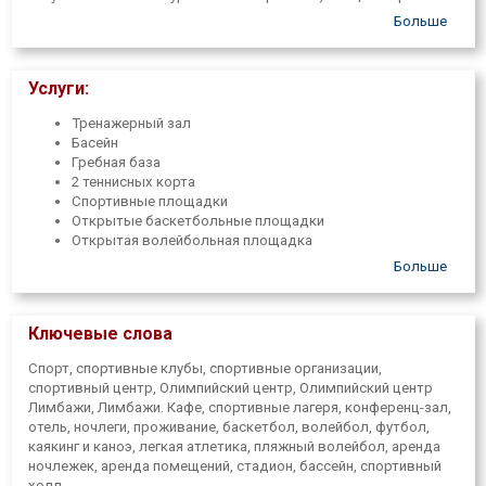
2018. года 1. в сентябре открыл свои двери новый
Больше
Лимбажский плавательный бассейн на Ул. Молодежная, 4 А,
где посетители также имеют доступ к тренажерному залу.
"Olimpiskais centrs" Лимбажи "" организует чемпионаты по
Услуги:
различным видам спорта, различные спортивные
мероприятия, организует спортивные игры, спорт высших
Тренажерный зал
достижений, предоставляет услуги питания и проживания.
Басейн
Гребная база
2 теннисных корта
Спортивные площадки
Открытые баскетбольные площадки
Открытая волейбольная площадка
Футбольное поле с искусственным и натуральным
Больше
покрытием
Ключевые слова
Спорт, спортивные клубы, спортивные организации,
спортивный центр, Олимпийский центр, Олимпийский центр
Лимбажи, Лимбажи. Кафе, спортивные лагеря, конференц-зал,
отель, ночлеги, проживание, баскетбол, волейбол, футбол,
каякинг и каноэ, легкая атлетика, пляжный волейбол, аренда
ночлежек, аренда помещений, стадион, бассейн, спортивный
холл.