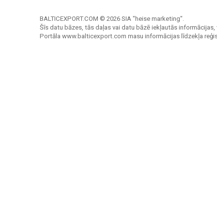
BALTICEXPORT.COM © 2026 SIA "heise marketing".
Šīs datu bāzes, tās daļas vai datu bāzē iekļautās informācijas, 
Portāla www.balticexport.com masu informācijas līdzekļa reģi