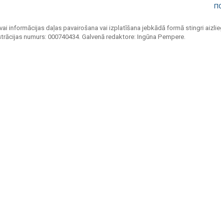
П
vai informācijas daļas pavairošana vai izplatīšana jebkādā formā stingri aizlieg
strācijas numurs: 000740434. Galvenā redaktore: Ingūna Pempere.