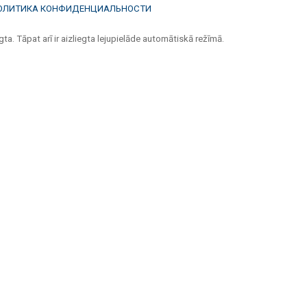
ОЛИТИКА КОНФИДЕНЦИАЛЬНОСТИ
ta. Tāpat arī ir aizliegta lejupielāde automātiskā režīmā.