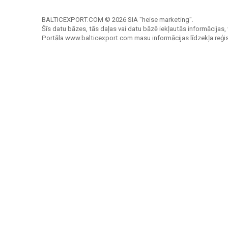
BALTICEXPORT.COM © 2026 SIA "heise marketing".
Šīs datu bāzes, tās daļas vai datu bāzē iekļautās informācijas, 
Portāla www.balticexport.com masu informācijas līdzekļa reģi