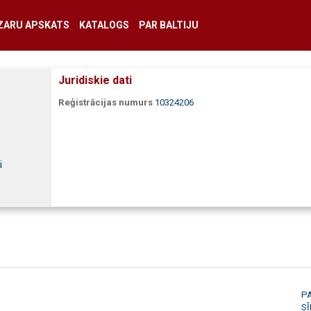
ZARU APSKATS
KATALOGS
PAR BALTIJU
Juridiskie dati
Reģistrācijas numurs
10324206
i
P
S