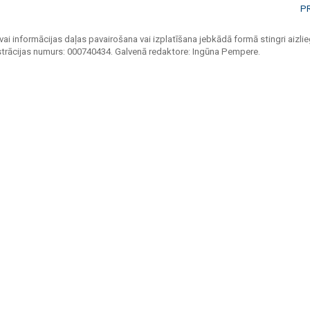
P
vai informācijas daļas pavairošana vai izplatīšana jebkādā formā stingri aizlieg
strācijas numurs: 000740434. Galvenā redaktore: Ingūna Pempere.