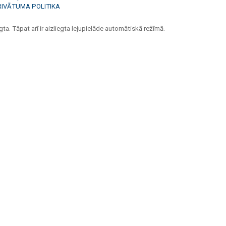
RIVĀTUMA POLITIKA
ta. Tāpat arī ir aizliegta lejupielāde automātiskā režīmā.