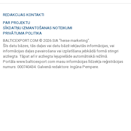
REDAKCIJAS KONTAKTI
PAR PROJEKTU
SĪKDATŅU IZMANTOŠANAS NOTEIKUMI
PRIVĀTUMA POLITIKA
BALTICEXPORT.COM © 2026 SIA "heise marketing".
Šīs datu bāzes, tās daļas vai datu bāzē iekļautās informācijas, vai
informācijas daļas pavairošana vai izplatīšana jebkādā formā stingri
aizliegta. Tāpat arī ir aizliegta lejupielāde automātiskā režīmā.
Portāla www.balticexport.com masu informācijas līdzekļa reģistrācijas
numurs: 000740434. Galvenā redaktore: Ingūna Pempere.