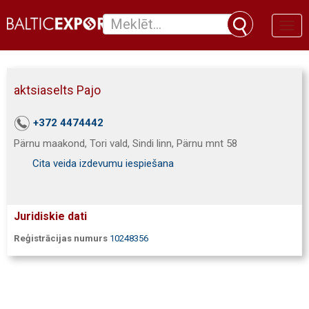
Toggl
naviga
aktsiaselts Pajo
+372 4474442
Pärnu maakond, Tori vald, Sindi linn, Pärnu mnt 58
Cita veida izdevumu iespiešana
Juridiskie dati
Reģistrācijas numurs
10248356