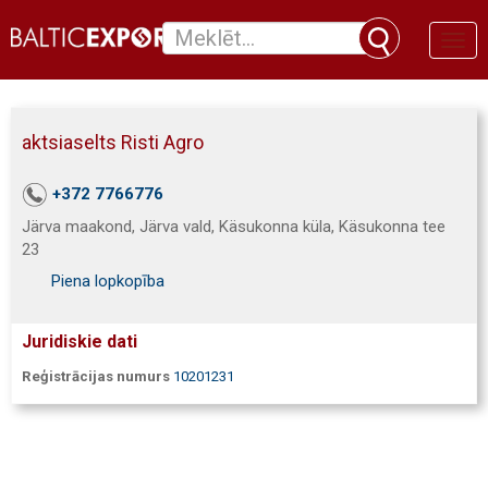
Toggl
naviga
aktsiaselts Risti Agro
+372 7766776
Järva maakond, Järva vald, Käsukonna küla, Käsukonna tee
23
Piena lopkopība
Juridiskie dati
Reģistrācijas numurs
10201231