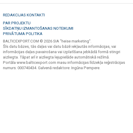
REDAKCIJAS KONTAKTI
PAR PROJEKTU
SĪKDATŅU IZMANTOŠANAS NOTEIKUMI
PRIVĀTUMA POLITIKA
BALTICEXPORT.COM © 2026 SIA "heise marketing".
Šīs datu bāzes, tās daļas vai datu bāzē iekļautās informācijas, vai
informācijas daļas pavairošana vai izplatīšana jebkādā formā stingri
aizliegta. Tāpat arī ir aizliegta lejupielāde automātiskā režīmā.
Portāla www.balticexport.com masu informācijas līdzekļa reģistrācijas
numurs: 000740434. Galvenā redaktore: Ingūna Pempere.