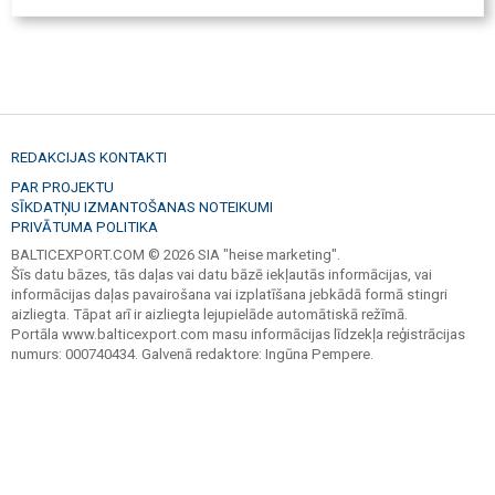
REDAKCIJAS KONTAKTI
PAR PROJEKTU
SĪKDATŅU IZMANTOŠANAS NOTEIKUMI
PRIVĀTUMA POLITIKA
BALTICEXPORT.COM © 2026 SIA "heise marketing".
Šīs datu bāzes, tās daļas vai datu bāzē iekļautās informācijas, vai
informācijas daļas pavairošana vai izplatīšana jebkādā formā stingri
aizliegta. Tāpat arī ir aizliegta lejupielāde automātiskā režīmā.
Portāla www.balticexport.com masu informācijas līdzekļa reģistrācijas
numurs: 000740434. Galvenā redaktore: Ingūna Pempere.