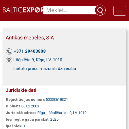
Toggl
naviga
Antīkas mēbeles, SIA
+371 29403808
Lāčplēša 9, Rīga, LV-1010
Lietotu preču mazumtirdzniecība
Juridiskie dati
Reģistrācijas numurs
50003618321
Dibināts
06.02.2003
Juridiskā adrese
Rīga, Lāčplēša iela 9, LV-1010
Iesniegtie gada pārskati
2025
Īpašnieki
1