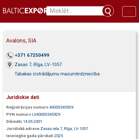
Toggl
naviga
Avalons, SIA
+371 67250499
Zasas 7, Rīga, LV-1057
Tabakas izstrādājumu mazumtirdzniecība
Juridiskie dati
Reģistrācijas numurs
40003545929
PVN numurs
LV40003545929
Dibināts
14.05.2001
Juridiskā adrese
Zasas iela 7, Rīga, LV-1057
Iesniegtie gada pārskati
2025