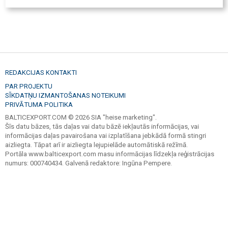
REDAKCIJAS KONTAKTI
PAR PROJEKTU
SĪKDATŅU IZMANTOŠANAS NOTEIKUMI
PRIVĀTUMA POLITIKA
BALTICEXPORT.COM © 2026 SIA "heise marketing".
Šīs datu bāzes, tās daļas vai datu bāzē iekļautās informācijas, vai
informācijas daļas pavairošana vai izplatīšana jebkādā formā stingri
aizliegta. Tāpat arī ir aizliegta lejupielāde automātiskā režīmā.
Portāla www.balticexport.com masu informācijas līdzekļa reģistrācijas
numurs: 000740434. Galvenā redaktore: Ingūna Pempere.