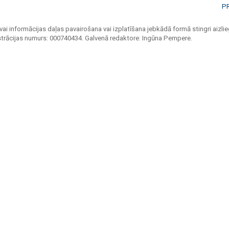
P
vai informācijas daļas pavairošana vai izplatīšana jebkādā formā stingri aizlieg
strācijas numurs: 000740434. Galvenā redaktore: Ingūna Pempere.