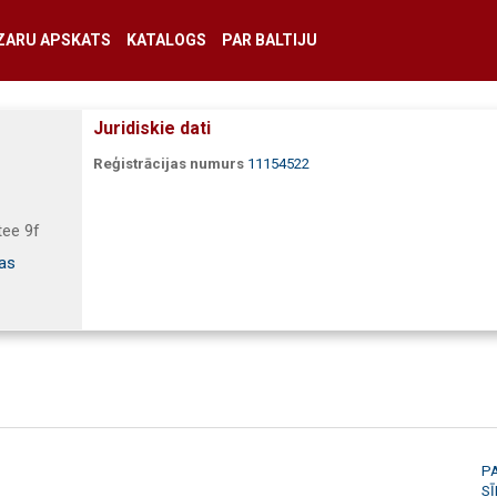
ZARU APSKATS
KATALOGS
PAR BALTIJU
Juridiskie dati
Reģistrācijas numurs
11154522
tee 9f
bas
P
S