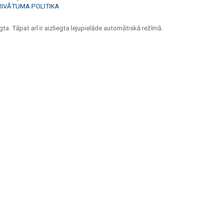
RIVĀTUMA POLITIKA
ta. Tāpat arī ir aizliegta lejupielāde automātiskā režīmā.