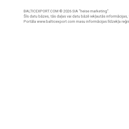
BALTICEXPORT.COM © 2026 SIA "heise marketing".
Šīs datu bāzes, tās daļas vai datu bāzē iekļautās informācijas, 
Portāla www.balticexport.com masu informācijas līdzekļa reģi