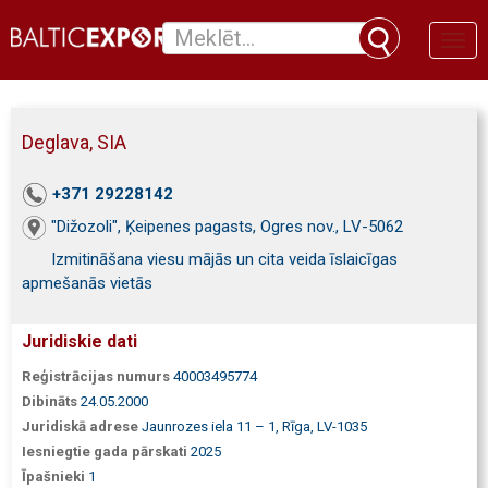
Toggl
naviga
Deglava, SIA
+371 29228142
"Dižozoli", Ķeipenes pagasts, Ogres nov., LV-5062
Izmitināšana viesu mājās un cita veida īslaicīgas
apmešanās vietās
Juridiskie dati
Reģistrācijas numurs
40003495774
Dibināts
24.05.2000
Juridiskā adrese
Jaunrozes iela 11 – 1, Rīga, LV-1035
Iesniegtie gada pārskati
2025
Īpašnieki
1