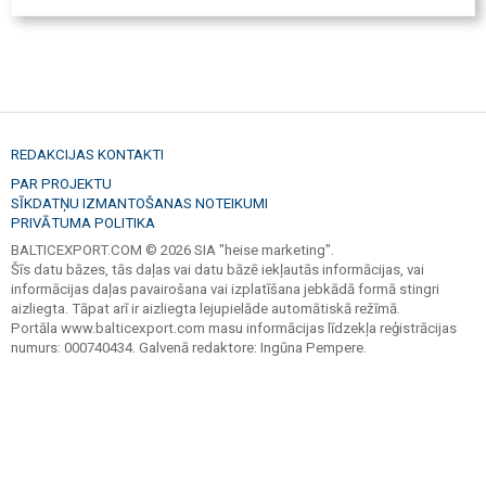
REDAKCIJAS KONTAKTI
PAR PROJEKTU
SĪKDATŅU IZMANTOŠANAS NOTEIKUMI
PRIVĀTUMA POLITIKA
BALTICEXPORT.COM © 2026 SIA "heise marketing".
Šīs datu bāzes, tās daļas vai datu bāzē iekļautās informācijas, vai
informācijas daļas pavairošana vai izplatīšana jebkādā formā stingri
aizliegta. Tāpat arī ir aizliegta lejupielāde automātiskā režīmā.
Portāla www.balticexport.com masu informācijas līdzekļa reģistrācijas
numurs: 000740434. Galvenā redaktore: Ingūna Pempere.