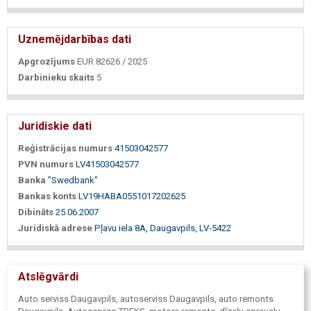
Uznemējdarbības dati
Apgrozījums
EUR 82626 / 2025
Darbinieku skaits
5
Juridiskie dati
Reģistrācijas numurs
41503042577
PVN numurs
LV41503042577
Banka
"Swedbank"
Bankas konts
LV19HABA0551017202625
Dibināts
25.06.2007
Juridiskā adrese
Pļavu iela 8A, Daugavpils, LV-5422
Atslēgvārdi
Auto serviss Daugavpils, autoserviss Daugavpils, auto remonts