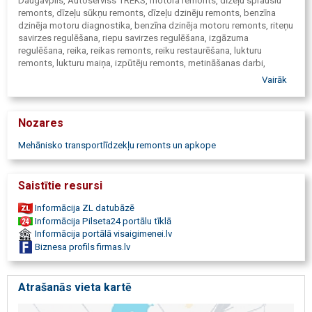
Daugavpils, Autoserviss TREKS, motora remonts, dīzeļu sprauslu
remonts, dīzeļu sūkņu remonts, dīzeļu dzinēju remonts, benzīna
dzinēja motoru diagnostika, benzīna dzinēja motoru remonts, riteņu
savirzes regulēšana, riepu savirzes regulēšana, izgāzuma
regulēšana, reika, reikas remonts, reiku restaurēšana, lukturu
remonts, lukturu maiņa, izpūtēju remonts, metināšanas darbi,
metināšana, kondicionieru uzpilde, ritošās daļas remonts,
Vairāk
transmisijas remonts, bremžu kluču maiņa, bremžu loku maiņa,
bremžu disku maiņa, bremžu trubiņu valcēšana, bremžu trubiņu
uzstādīšana, stūres iekārtu remonts, stūres mehānismu remonts,
Nozares
hidrauliskā stūres pastiprinātāja diagnostika, reduktoru remonts,
hidraulisko pastiprinātāja sūkņa remonts, automašīnas
Mehānisko transportlīdzekļu remonts un apkope
sagatavošana TA CSDD, savienojumu diagnostika, agregātu
diagnostika, bremžu sistēmas remonts, sajūga remonts, eļļas
maiņa, filtru maiņa, sveču maiņa, riepu montāža, riepu balansēšana,
Saistītie resursi
riepu remonts, riepu serviss, riepu uzstādīšana, pēc garantijas
serviss, auto apkalpošana, auto elektrosistēmu diagnostika, auto
Informācija ZL datubāzē
elektrosistēmu remonts, komerctransporta remonts,
Informācija Pilseta24 portālu tīklā
mikroautobusu remonts, busu remonts, eļļas kartera remonts,
Informācija portālā visaigimenei.lv
autoremonts pēc avārijas, OCTA, KASKO, pirms pirkšanas pārbaude,
Biznesa profils firmas.lv
stūres hidrosistēmas diagnostika, savērsuma regulēšana,
hidropastiprinātāja remonts, stūres vadības mehānismu remonts,
hidrocilindru remonts, bremžu supportu remonts, Audi, MITSUBISHI,
Atrašanās vieta kartē
JEEP, Džips, FORD, DODGE, DACIA, Volkswagen, VOLVO, ALFA
ROMEO, BMW, CHRYSLER, Citroen, Fiat, HONDA, Hyndai, JAGUAR,