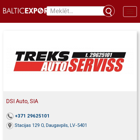
Toggl
naviga
DSI Auto, SIA
+371 29625101
Stacijas 129 O, Daugavpils, LV-5401