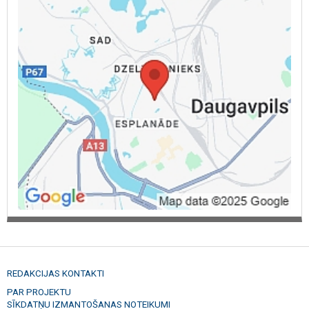
KIA, LAND ROVER, LEXUS, Mazda, MERCEDES, Mini, NISSAN, Opel,
Peugeot, PORSCHE, RENAULT, Rover, SAAB, SEAT, SKODA, Smart,
SUBARU, SUZUKI, TOYOTA, elektronisko sistēmu diagnostika,
elektroiekārtu datordiagnostika, elektronisko sistēmu regulēšana,
elektronisko sistēmu remonts, kļūdu koda nolasīšana, kļūdu koda
dzēšana, kravas auto remonts, cilindru bloku apskate, cilindru bloku
nomaiņa, bloku griešana, kloķvārpstu pārbaude, kloķvārpstu
rediģēšana, kloķvārpstu pulēšana, cilindra bloku galvu remonts,
cilindra bloku galvu pulēšana, sadalījumu remonts, sadalījumu
uzstādīšana, dzinēju novēršanas sistēmas maiņa, dzinēju
profilakse, starteru montāža, ģeneratoru montāža, kompresoru
montāža, starteru pārbaude, ģeneratoru pārbaude, kompresoru
pārbaude, sprauslu maiņa, smidzinātāja maiņa, sprauslas sūkņa
maiņa, common-rail, sajūga maiņa, ātrumkārbu remonts, diferenciālu
remonts, krusteņu maiņa, kardānvārpsta piekaru maiņa,
kardānvārpsta gultņu maiņa, amortizatoru maiņa, atsperes maiņa,
pneimatiskās atsperes maiņa, blīvslēgu maiņa, gultņu maiņa,
salenbloku maiņa, bukšu maiņa, stabilizatoru maiņa, reasetīvā
stieņa maiņa, stūres hidropastiprinātāja blīvējuma remonts, stūres
hidropastiprinātāja blīvējuma maiņa, bremžu uzliku maiņa, bremžu
trumuļu maiņa, bremžu skavas remonts, bremžu suports remonts,
bremžu suports atjaunošana, kompresori, starteri, ģeneratori,
REDAKCIJAS KONTAKTI
radiatori, radiatora kodola maiņa, radiatora lodēšana, riteņu savirzes
regulēšana 3D, autoserviss, auto remonts Daugavpilī, auto
PAR PROJEKTU
diagnostika Daugavpils
SĪKDATŅU IZMANTOŠANAS NOTEIKUMI