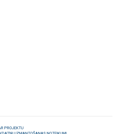
AR PROJEKTU
ĪKDATŅU IZMANTOŠANAS NOTEIKUMI