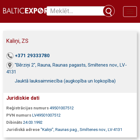
Toggl
naviga
Kaliņi, ZS
+371 29333780
"Bērziņi 2", Rauna, Raunas pagasts, Smiltenes nov., LV-
4131
Jauktā lauksaimniecība (augkopība un lopkopība)
Juridiskie dati
Reģistrācijas numurs
49501007512
PVN numurs
LV49501007512
Dibināts
24.03.1992
Juridiskā adrese
"Kaliņi", Raunas pag., Smiltenes nov., LV-4131