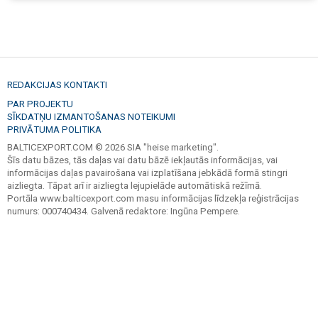
REDAKCIJAS KONTAKTI
PAR PROJEKTU
SĪKDATŅU IZMANTOŠANAS NOTEIKUMI
PRIVĀTUMA POLITIKA
BALTICEXPORT.COM © 2026 SIA "heise marketing".
Šīs datu bāzes, tās daļas vai datu bāzē iekļautās informācijas, vai
informācijas daļas pavairošana vai izplatīšana jebkādā formā stingri
aizliegta. Tāpat arī ir aizliegta lejupielāde automātiskā režīmā.
Portāla www.balticexport.com masu informācijas līdzekļa reģistrācijas
numurs: 000740434. Galvenā redaktore: Ingūna Pempere.