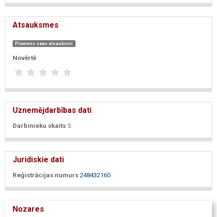
Atsauksmes
Pievieno savu atsauksmi
Novērtē
Uznemējdarbības dati
Darbinieku skaits
5
Juridiskie dati
Reģistrācijas numurs
248432160
Nozares