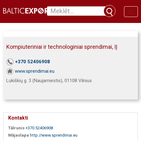
Toggl
naviga
Kompiuteriniai ir technologiniai sprendimai, IĮ
+370 52406908
www.sprendimai.eu
Lukiškių g. 3 (Naujamiestis), 01108 Vilnius
Kontakti
Tālrunis
+370 52406908
Mājaslapa
http://www.sprendimai.eu