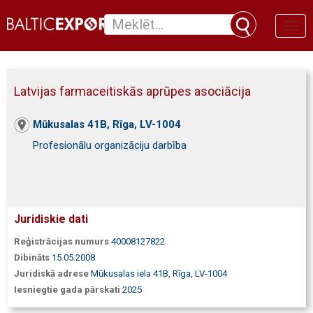
Toggl
naviga
Latvijas farmaceitiskās aprūpes asociācija
Mūkusalas 41B, Rīga, LV-1004
Profesionālu organizāciju darbība
Juridiskie dati
Reģistrācijas numurs
40008127822
Dibināts
15.05.2008
Juridiskā adrese
Mūkusalas iela 41B, Rīga, LV-1004
Iesniegtie gada pārskati
2025