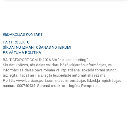
REDAKCIJAS KONTAKTI
PAR PROJEKTU
SĪKDATŅU IZMANTOŠANAS NOTEIKUMI
PRIVĀTUMA POLITIKA
BALTICEXPORT.COM © 2026 SIA "heise marketing".
Šīs datu bāzes, tās daļas vai datu bāzē iekļautās informācijas, vai
informācijas daļas pavairošana vai izplatīšana jebkādā formā stingri
aizliegta. Tāpat arī ir aizliegta lejupielāde automātiskā režīmā.
Portāla www.balticexport.com masu informācijas līdzekļa reģistrācijas
numurs: 000740434. Galvenā redaktore: Ingūna Pempere.