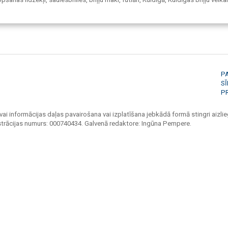
P
S
P
vai informācijas daļas pavairošana vai izplatīšana jebkādā formā stingri aizlieg
strācijas numurs: 000740434. Galvenā redaktore: Ingūna Pempere.