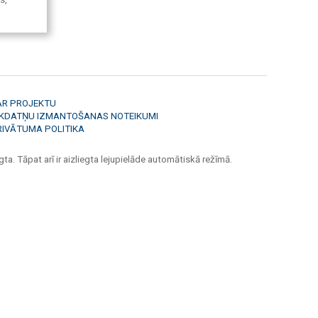
AR PROJEKTU
ĪKDATŅU IZMANTOŠANAS NOTEIKUMI
RIVĀTUMA POLITIKA
ta. Tāpat arī ir aizliegta lejupielāde automātiskā režīmā.