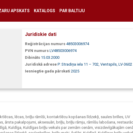
ZARU APSKATS
KATALOGS
PAR BALTIJU
Juridiskie dati
Reģistrācijas numurs
48503006974
PVN numurs
LV48503006974
Dibināts
15.03.2000
Juridiskā adrese
P. Stradiņa iela 11 – 702, Ventspils, LV-3602
Iesniegtie gada pārskati
2025
aktlēcas, lēcas, briļļu rāmīši, kontaktlēcu kopšanas līdzekļi, saules brilles, UV
, ārsta pakalpojumi, aksesuāri, briļļu, briļļu rāmju, rāmīšu labošana, restaurāc
dīgā, Kuldīga, Kuldīgas briļļu veikals par zemām cenām, visizdevīgākajām cenā
anas līdzekļi, saulesbrilles, briļļu maki, futlāri, Kuldīgā, Kuldīgas briļļu veikal