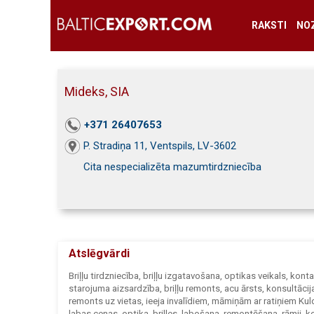
RAKSTI
NO
Mideks, SIA
+371 26407653
P. Stradiņa 11, Ventspils, LV-3602
Cita nespecializēta mazumtirdzniecība
Atslēgvārdi
Briļļu tirdzniecība, briļļu izgatavošana, optikas veikals, kont
starojuma aizsardzība, briļļu remonts, acu ārsts, konsultācijas
remonts uz vietas, ieeja invalīdiem, māmiņām ar ratiņiem Kul
labas cenas, optika, brilles, labošana, remontēšana, rāmji, kopš