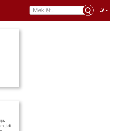
LV
ija,
m, ļoti
s,