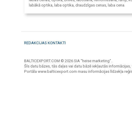
labākā optika, laba optika, draudzīgas cenas, laba cena.
REDAKCIJAS KONTAKTI
BALTICEXPORT.COM © 2026 SIA "heise marketing".
Šīs datu bāzes, tās daļas vai datu bāzē iekļautās informācijas, 
Portāla www.balticexport.com masu informācijas līdzekļa reģi