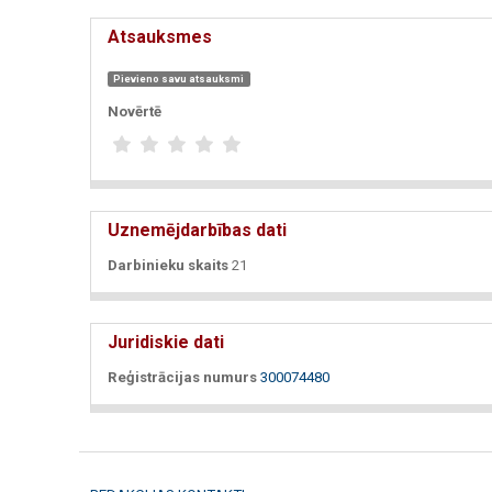
Atsauksmes
Pievieno savu atsauksmi
Novērtē
Uznemējdarbības dati
Darbinieku skaits
21
Juridiskie dati
Reģistrācijas numurs
300074480