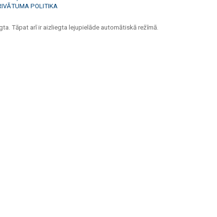
RIVĀTUMA POLITIKA
ta. Tāpat arī ir aizliegta lejupielāde automātiskā režīmā.