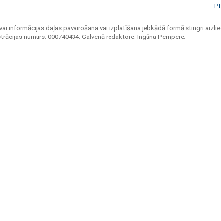
P
vai informācijas daļas pavairošana vai izplatīšana jebkādā formā stingri aizlieg
strācijas numurs: 000740434. Galvenā redaktore: Ingūna Pempere.