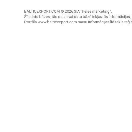
BALTICEXPORT.COM © 2026 SIA "heise marketing".
Šīs datu bāzes, tās daļas vai datu bāzē iekļautās informācijas, 
Portāla www.balticexport.com masu informācijas līdzekļa reģi