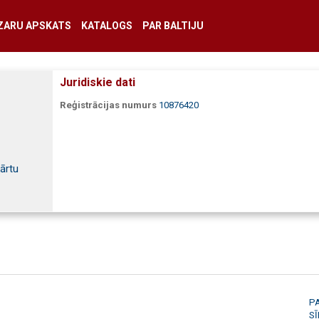
ZARU APSKATS
KATALOGS
PAR BALTIJU
Juridiskie dati
Reģistrācijas numurs
10876420
ārtu
P
S