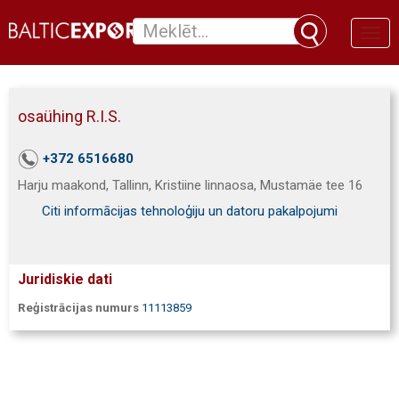
Toggl
naviga
osaühing R.I.S.
+372 6516680
Harju maakond, Tallinn, Kristiine linnaosa, Mustamäe tee 16
Citi informācijas tehnoloģiju un datoru pakalpojumi
Juridiskie dati
Reģistrācijas numurs
11113859