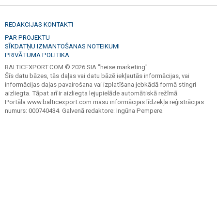
REDAKCIJAS KONTAKTI
PAR PROJEKTU
SĪKDATŅU IZMANTOŠANAS NOTEIKUMI
PRIVĀTUMA POLITIKA
BALTICEXPORT.COM © 2026 SIA "heise marketing".
Šīs datu bāzes, tās daļas vai datu bāzē iekļautās informācijas, vai
informācijas daļas pavairošana vai izplatīšana jebkādā formā stingri
aizliegta. Tāpat arī ir aizliegta lejupielāde automātiskā režīmā.
Portāla www.balticexport.com masu informācijas līdzekļa reģistrācijas
numurs: 000740434. Galvenā redaktore: Ingūna Pempere.