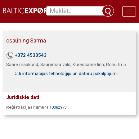
Toggl
naviga
osaühing Sarma
+372 4533543
Saare maakond, Saaremaa vald, Kuressaare linn, Rohu tn 5
Citi informācijas tehnoloģiju un datoru pakalpojumi
Juridiskie dati
Reģistrācijas numurs
10082973