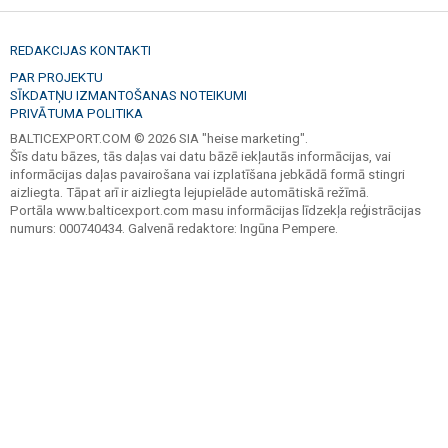
REDAKCIJAS KONTAKTI
PAR PROJEKTU
SĪKDATŅU IZMANTOŠANAS NOTEIKUMI
PRIVĀTUMA POLITIKA
BALTICEXPORT.COM © 2026 SIA "heise marketing".
Šīs datu bāzes, tās daļas vai datu bāzē iekļautās informācijas, vai
informācijas daļas pavairošana vai izplatīšana jebkādā formā stingri
aizliegta. Tāpat arī ir aizliegta lejupielāde automātiskā režīmā.
Portāla www.balticexport.com masu informācijas līdzekļa reģistrācijas
numurs: 000740434. Galvenā redaktore: Ingūna Pempere.