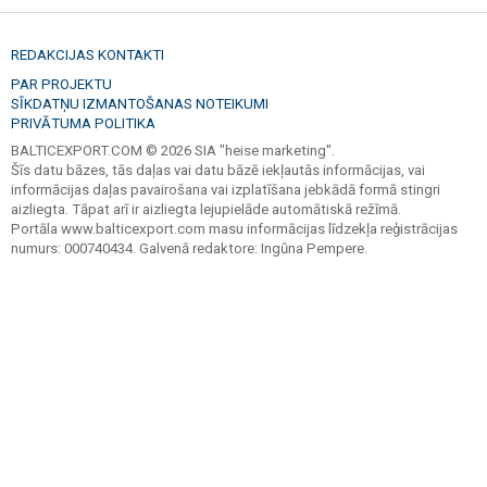
REDAKCIJAS KONTAKTI
PAR PROJEKTU
SĪKDATŅU IZMANTOŠANAS NOTEIKUMI
PRIVĀTUMA POLITIKA
BALTICEXPORT.COM © 2026 SIA "heise marketing".
Šīs datu bāzes, tās daļas vai datu bāzē iekļautās informācijas, vai
informācijas daļas pavairošana vai izplatīšana jebkādā formā stingri
aizliegta. Tāpat arī ir aizliegta lejupielāde automātiskā režīmā.
Portāla www.balticexport.com masu informācijas līdzekļa reģistrācijas
numurs: 000740434. Galvenā redaktore: Ingūna Pempere.