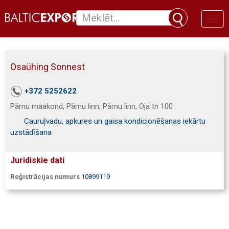
Toggl
naviga
Osaühing Sonnest
+372 5252622
Pärnu maakond, Pärnu linn, Pärnu linn, Oja tn 100
Cauruļvadu, apkures un gaisa kondicionēšanas iekārtu
uzstādīšana
Juridiskie dati
Reģistrācijas numurs
10899119