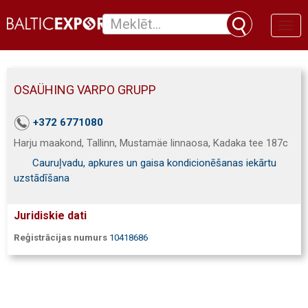
Toggl
naviga
OSAÜHING VARPO GRUPP
+372 6771080
Harju maakond, Tallinn, Mustamäe linnaosa, Kadaka tee 187c
Cauruļvadu, apkures un gaisa kondicionēšanas iekārtu
uzstādīšana
Juridiskie dati
Reģistrācijas numurs
10418686