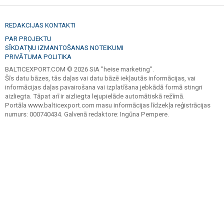
REDAKCIJAS KONTAKTI
PAR PROJEKTU
SĪKDATŅU IZMANTOŠANAS NOTEIKUMI
PRIVĀTUMA POLITIKA
BALTICEXPORT.COM © 2026 SIA "heise marketing".
Šīs datu bāzes, tās daļas vai datu bāzē iekļautās informācijas, vai
informācijas daļas pavairošana vai izplatīšana jebkādā formā stingri
aizliegta. Tāpat arī ir aizliegta lejupielāde automātiskā režīmā.
Portāla www.balticexport.com masu informācijas līdzekļa reģistrācijas
numurs: 000740434. Galvenā redaktore: Ingūna Pempere.