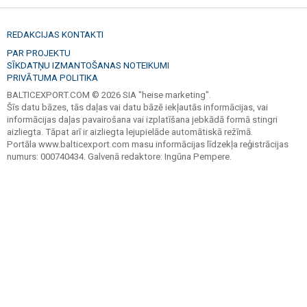
REDAKCIJAS KONTAKTI
PAR PROJEKTU
SĪKDATŅU IZMANTOŠANAS NOTEIKUMI
PRIVĀTUMA POLITIKA
BALTICEXPORT.COM © 2026 SIA "heise marketing".
Šīs datu bāzes, tās daļas vai datu bāzē iekļautās informācijas, vai
informācijas daļas pavairošana vai izplatīšana jebkādā formā stingri
aizliegta. Tāpat arī ir aizliegta lejupielāde automātiskā režīmā.
Portāla www.balticexport.com masu informācijas līdzekļa reģistrācijas
numurs: 000740434. Galvenā redaktore: Ingūna Pempere.