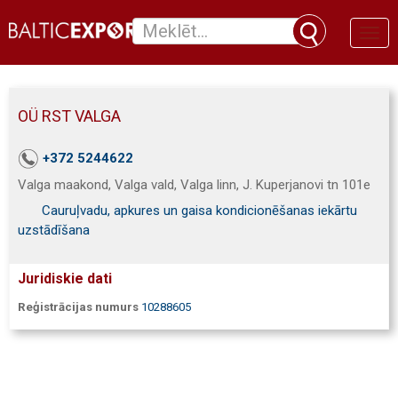
Toggl
naviga
OÜ RST VALGA
+372 5244622
Valga maakond, Valga vald, Valga linn, J. Kuperjanovi tn 101e
Cauruļvadu, apkures un gaisa kondicionēšanas iekārtu
uzstādīšana
Juridiskie dati
Reģistrācijas numurs
10288605