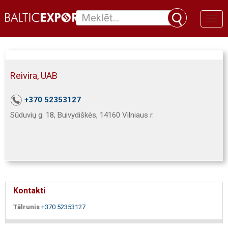
Toggl
naviga
Reivira, UAB
+370 52353127
Sūduvių g. 18, Buivydiškės, 14160 Vilniaus r.
Kontakti
Tālrunis
+370 52353127