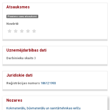
Atsauksmes
Pievieno savu atsauksmi
Novērtē
Uznemējdarbības dati
Darbinieku skaits
3
Juridiskie dati
Reģistrācijas numurs
186121993
Nozares
Kokmateriālu, būvmateriālu un sanitārtehnikas ierīču