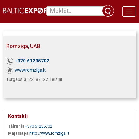
Toggl
naviga
Romziga, UAB
+370 61235702
www.romziga.lt
Turgaus a. 22, 87122 Telšiai
Kontakti
Tālrunis
+370 61235702
Mājaslapa
http://www.romziga.lt