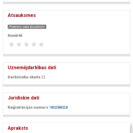
Atsauksmes
Pievieno savu atsauksmi
Novērtē
Uznemējdarbības dati
Darbinieku skaits
22
Juridiskie dati
Reģistrācijas numurs
180288028
Apraksts