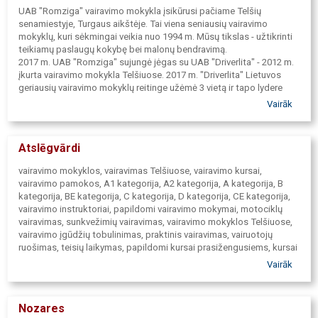
UAB "Romziga" vairavimo mokykla įsikūrusi pačiame Telšių
senamiestyje, Turgaus aikštėje. Tai viena seniausių vairavimo
mokyklų, kuri sėkmingai veikia nuo 1994 m. Mūsų tikslas - užtikrinti
teikiamų paslaugų kokybę bei malonų bendravimą.
2017 m. UAB "Romziga" sujungė jėgas su UAB "Driverlita" - 2012 m.
įkurta vairavimo mokykla Telšiuose. 2017 m. "Driverlita" Lietuvos
geriausių vairavimo mokyklų reitinge užėmė 3 vietą ir tapo lydere
pagal egzaminų išlaikymo "Regitroje" statistiką, Telšių apskrityje.
Vairāk
Nuo šiol ruošiant mokinius, derinamos ilgametės tradicijos, patirtis
ir modernus požiūris - geriausią, ką gali gauti jaunas vairuotojas.
Siūlome Jums naujausias mokymo priemones, profesionalius
Atslēgvārdi
vairavimo instruktorius ir teorijos mokytojus. Moderni mokymosi
bazė, kompiuterių klasė, siūlome lanksčias mokėjimo dalimis
vairavimo mokyklos, vairavimas Telšiuose, vairavimo kursai,
sąlygas, aprūpiname mokomąja literatūra. Mūsų mokyklos mokiniai
vairavimo pamokos, A1 kategorija, A2 kategorija, A kategorija, B
nemokamai gali tobulinti vairavimo įgūdžius su šeimos vairavimo
kategorija, BE kategorija, C kategorija, D kategorija, CE kategorija,
instruktoriumi mūsų vairavimo aikštelėje.
vairavimo instruktoriai, papildomi vairavimo mokymai, motociklų
UAB "Romziga" vairavimo mokykla Jus paruoš ne tik vairavimo
vairavimas, sunkvežimių vairavimas, vairavimo mokyklos Telšiuose,
egzaminui, bet ir padės įgyti teorinių žinių bei praktinių įgūdžių
vairavimo įgūdžių tobulinimas, praktinis vairavimas, vairuotojų
reikalingų kelyje.
ruošimas, teisių laikymas, papildomi kursai prasižengusiems, kursai
praradus teises Telšiai, kursai praradus teisę vairuoti, kursai
Vairāk
pažeidus KET, papildomas vairuotojų mokymas, kursai
praradusiems teises, geriausia vairavimo mokykla Telšiuose, teisių
laikymas eksternu, profesinis mokymas, 95 KODAS, Pradinė
Nozares
kvalifikacija kroviniams vežti, Periodinis mokymas kroviniams vežti,