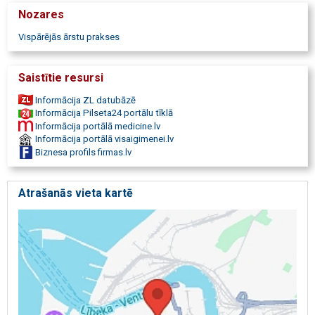
vingrošana grupās, ārstnieciskā masāža, fizikālā terapija,
Nozares
fizioterapeits, ergoterapeits, audiologopēds, tehniskais ortopēds,
mājas aprūpe, obligātās veselības pārbaudes, medicīnas komisija,
Vispārējās ārstu prakses
šoferu komisija, ieroču atļaujas, laboratorija, vakcinācija pret ērcēm,
vakcinācija pret gripu, ceļotāju vakcinācija, vakcinācija pret A un B
hepatītu, diabēta pacientu pēdu aprūpes kabinets, ārstnieciskais
Saistītie resursi
pedikīrs, Slinga terapija.
Informācija ZL datubāzē
Informācija Pilseta24 portālu tīklā
Informācija portālā medicine.lv
Informācija portālā visaigimenei.lv
Biznesa profils firmas.lv
Atrašanās vieta kartē