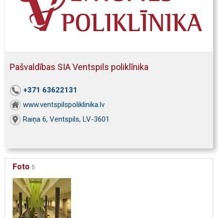
Pašvaldības SIA Ventspils poliklīnika
+371 63622131
www.ventspilspoliklinika.lv
Raiņa 6, Ventspils, LV-3601
Foto
5