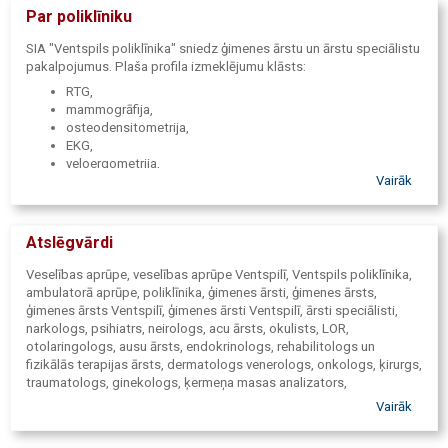
Par poliklīniku
SIA "Ventspils poliklīnika" sniedz ģimenes ārstu un ārstu speciālistu
pakalpojumus. Plaša profila izmeklējumu klāsts:
RTG,
mammogrāfija,
osteodensitometrija,
EKG,
veloergometrija,
Vairāk
USG,
Rehabilitācijas pakalpojumi,
Mājas aprūpe,
Obligātās veselības pārbaudes,
Atslēgvārdi
Šoferu un ieroču atļauju veselības komisija,
Laboratorija.
Veselības aprūpe, veselības aprūpe Ventspilī, Ventspils poliklīnika,
ambulatorā aprūpe, poliklīnika, ģimenes ārsti, ģimenes ārsts,
Ārstniecības iestādes kods 2700-24101.
ģimenes ārsts Ventspilī, ģimenes ārsti Ventspilī, ārsti speciālisti,
narkologs, psihiatrs, neirologs, acu ārsts, okulists, LOR,
otolaringologs, ausu ārsts, endokrinologs, rehabilitologs un
fizikālās terapijas ārsts, dermatologs venerologs, onkologs, ķirurgs,
traumatologs, ginekologs, ķermeņa masas analizators,
fototerapija, RTG, mammogrāfija, mammogrāfijas skrīnings,
Vairāk
osteodensitometrija, osteoporoze, EKG, veloergometrija, USG,
rehabilitācijas pakalpojumi, ārstnieciskā vingrošana, ārstnieciskā