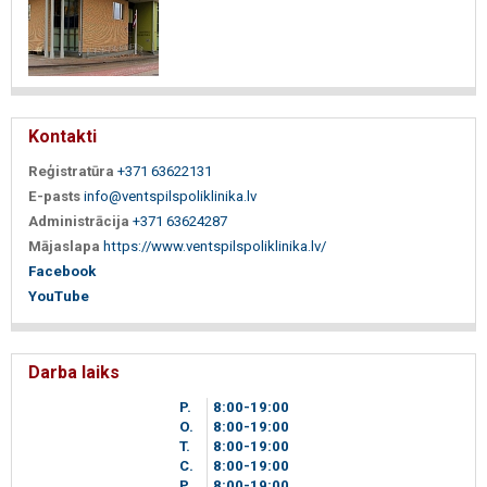
Kontakti
Reģistratūra
+371 63622131
E-pasts
info@ventspilspoliklinika.lv
Administrācija
+371 63624287
Mājaslapa
https://www.ventspilspoliklinika.lv/
Facebook
YouTube
Darba laiks
P.
8
00
-19
00
O.
8
00
-19
00
T.
8
00
-19
00
C.
8
00
-19
00
P.
8
00
-19
00