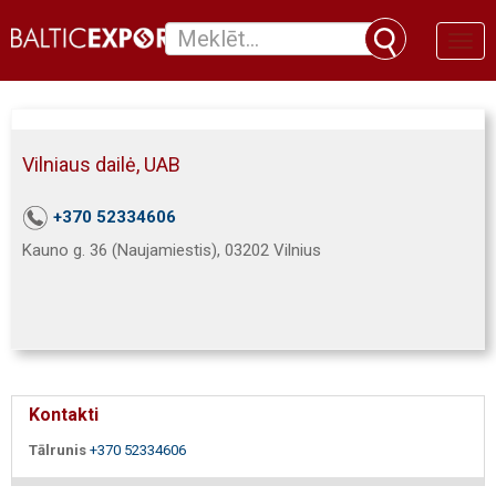
Toggl
naviga
Vilniaus dailė, UAB
+370 52334606
Kauno g. 36 (Naujamiestis), 03202 Vilnius
Kontakti
Tālrunis
+370 52334606