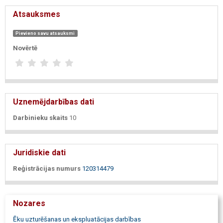
Atsauksmes
Pievieno savu atsauksmi
Novērtē
Uznemējdarbības dati
Darbinieku skaits
10
Juridiskie dati
Reģistrācijas numurs
120314479
Nozares
Ēku uzturēšanas un ekspluatācijas darbības