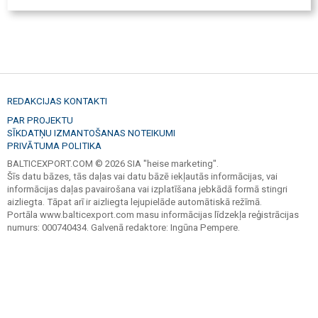
REDAKCIJAS KONTAKTI
PAR PROJEKTU
SĪKDATŅU IZMANTOŠANAS NOTEIKUMI
PRIVĀTUMA POLITIKA
BALTICEXPORT.COM © 2026 SIA "heise marketing".
Šīs datu bāzes, tās daļas vai datu bāzē iekļautās informācijas, vai
informācijas daļas pavairošana vai izplatīšana jebkādā formā stingri
aizliegta. Tāpat arī ir aizliegta lejupielāde automātiskā režīmā.
Portāla www.balticexport.com masu informācijas līdzekļa reģistrācijas
numurs: 000740434. Galvenā redaktore: Ingūna Pempere.