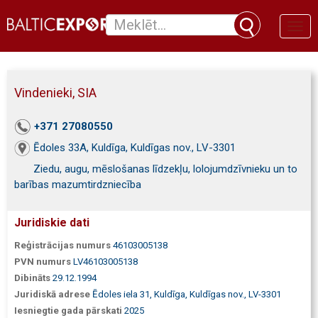
Toggl
naviga
Vindenieki, SIA
+371 27080550
Ēdoles 33A, Kuldīga, Kuldīgas nov., LV-3301
Ziedu, augu, mēslošanas līdzekļu, lolojumdzīvnieku un to
barības mazumtirdzniecība
Juridiskie dati
Reģistrācijas numurs
46103005138
PVN numurs
LV46103005138
Dibināts
29.12.1994
Juridiskā adrese
Ēdoles iela 31, Kuldīga, Kuldīgas nov., LV-3301
Iesniegtie gada pārskati
2025