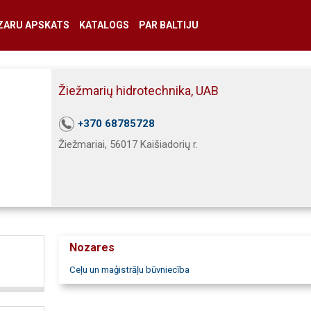
ZARU APSKATS
KATALOGS
PAR BALTIJU
Žiežmarių hidrotechnika, UAB
+370 68785728
Žiežmariai, 56017 Kaišiadorių r.
Nozares
Ceļu un maģistrāļu būvniecība