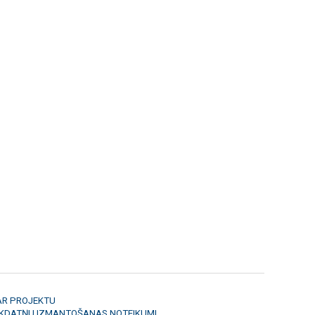
AR PROJEKTU
ĪKDATŅU IZMANTOŠANAS NOTEIKUMI